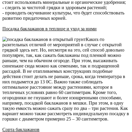
стоит использовать минеральные и органические удобрения;
- следить за чистотой грядки и здоровьем растений;
- проводить окучивание культуры, что будет способствовать
развитию придаточных корней.
Посадка баклажанов в теплице и уход за ними
Каких-то
разительных отличий от мероприятий в случае с открытой
грядкой здесь нет. Но, несмотря на это, сей способ довольно
популярен, так, как сажать баклажаны под пленкой можно
раньше, чем на обычном огороде. При этом, высаживать
синенькие сюда можно как семенами, так и подращенной
рассадой. В не отапливаемых конструкциях подобные
действия стоит делать не раньше, срока, когда температура в
них подымется до 13 0С. Важно также соблюдать
оптимальное расстояние между растениями, которое в
тепличных условиях равно 60 сантиметрам. Кроме того,
огородники не гнушают и более изощренными способами,
например, посадкой баклажанов в мешки. При этом, в одну
такую емкость можно сажать сразу по два – три растения. Как
вариант можно также рассмотреть индивидуальную посадку в
горшки с диаметром примерно 25 – 30 сантиметров.
Сорта баклажанов