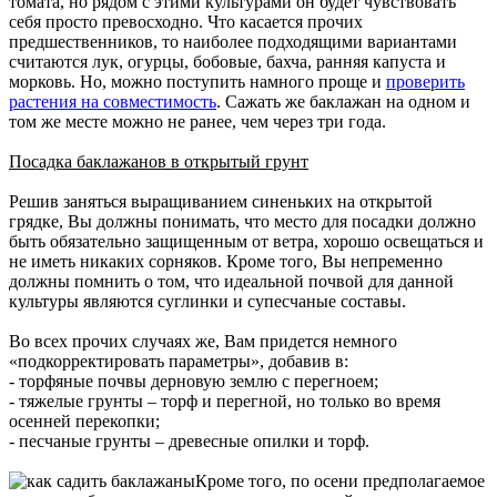
томата, но рядом с этими культурами он будет чувствовать
себя просто превосходно. Что касается прочих
предшественников, то наиболее подходящими вариантами
считаются лук, огурцы, бобовые, бахча, ранняя капуста и
морковь. Но, можно поступить намного проще и
проверить
растения на совместимость
. Сажать же баклажан на одном и
том же месте можно не ранее, чем через три года.
Посадка баклажанов в открытый грунт
Решив заняться выращиванием синеньких на открытой
грядке, Вы должны понимать, что место для посадки должно
быть обязательно защищенным от ветра, хорошо освещаться и
не иметь никаких сорняков. Кроме того, Вы непременно
должны помнить о том, что идеальной почвой для данной
культуры являются суглинки и супесчаные составы.
Во всех прочих случаях же, Вам придется немного
«подкорректировать параметры», добавив в:
- торфяные почвы дерновую землю с перегноем;
- тяжелые грунты – торф и перегной, но только во время
осенней перекопки;
- песчаные грунты – древесные опилки и торф.
Кроме того, по осени предполагаемое