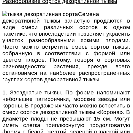
Разнообразие сортов декоративной тыквы
Семена
декоративной тыквы зачастую продаются в
виде смеси различных сортов в одном
пакетике, что впоследствии позволяет украсить
участок разнообразными яркими плодами.
Часто можно встретить смесь сортов тыквы,
собранную в соответствии с формой или
цветом плодов. Потому, говоря о сортовых
разновидностях растения, прежде всего
остановимся на наиболее распространенных
группах сортов декоративной тыквы.
1.
Звездчатые тыквы
. По форме напоминают
небольшие патисончики, морские звезды или
короны. В продаже их часто можно встретить в
смеси сортов декоративной тыквы «Корона». В
диаметре плоды не превышают 15 см. Могут
иметь слегка приплюснутую продолговатую
форму с белой, желтой, зеленой окраской или