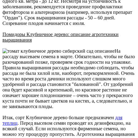
одного кв. метра - до 12 кг. Несмотря на устойчивость к
заболеваниям, рекомендуется проведение профилактики
фитофтороза и альтернариоза (например, используя препарат
"Ордан"). Срок выращивания рассады - 50 – 60 дней.
Созревание плодов начинается с июля.
Помидоры Клубничное дерево: описание агротехники
выращивания
На
рассаду высеваем семена в марте. Обязательно, чтобы не было
разочарований позже, проверяем срок годности на упаковке.
Правила выращивания рассады необходимо соблюдать, чтобы
рассада не была хилой или, наоборот, перекормленной. Очень
часто во время роста дачники используют слишком много
удобрений и рассада становится "балованной". От удобрений
она будет красивой и крепенькой, но красивое растение не
означает хорошее плодоношение – очень часто у прекрасного
куста почти не бывает цветков на кистях, а, следовательно, и
не завязываются плоды.
Итак, сорт Клубничное дерево больше предназначен
для
теплиц
. Перед высевом семян проводят их дезинфекцию, на
всякий случай. Если используются фирменные семена, но
можно эту процедуру пропустить. Агротехника выращивания