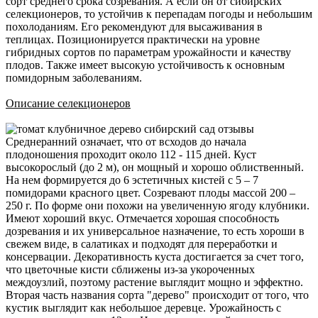
сорт среднего срока созревания. А если он от сибирских
селекционеров, то устойчив к перепадам погоды и небольшим
похолоданиям. Его рекомендуют для высаживания в
теплицах. Позиционируется практически на уровне
гибридных сортов по параметрам урожайности и качеству
плодов. Также имеет высокую устойчивость к основным
помидорным заболеваниям.
Описание селекционеров
Среднеранний означает, что от всходов до начала
плодоношения проходит около 112 - 115 дней. Куст
высокорослый (до 2 м), он мощный и хорошо облиственный.
На нем формируется до 6 эстетичных кистей с 5 – 7
помидорами красного цвет. Созревают плоды массой 200 –
250 г. По форме они похожи на увеличенную ягоду клубники.
Имеют хороший вкус. Отмечается хорошая способность
дозревания и их универсальное назначение, то есть хороши в
свежем виде, в салатиках и подходят для переработки и
консервации. Декоративность куста достигается за счет того,
что цветочные кисти сближены из-за укороченных
междоузлий, поэтому растение выглядит мощно и эффектно.
Вторая часть названия сорта "дерево" происходит от того, что
кустик выглядит как небольшое деревце. Урожайность с