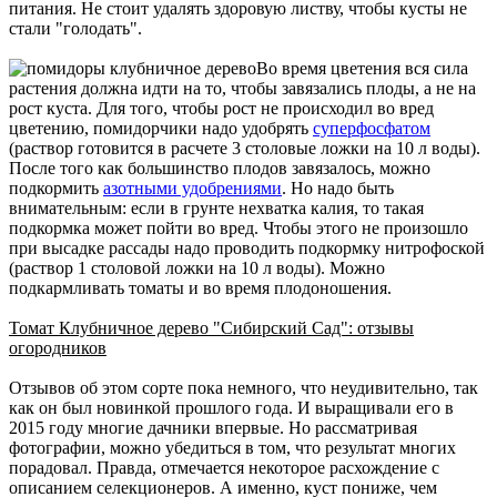
питания. Не стоит удалять здоровую листву, чтобы кусты не
стали "голодать".
Во время цветения вся сила
растения должна идти на то, чтобы завязались плоды, а не на
рост куста. Для того, чтобы рост не происходил во вред
цветению, помидорчики надо удобрять
суперфосфатом
(раствор готовится в расчете 3 столовые ложки на 10 л воды).
После того как большинство плодов завязалось, можно
подкормить
азотными удобрениями
. Но надо быть
внимательным: если в грунте нехватка калия, то такая
подкормка может пойти во вред. Чтобы этого не произошло
при высадке рассады надо проводить подкормку нитрофоской
(раствор 1 столовой ложки на 10 л воды). Можно
подкармливать томаты и во время плодоношения.
Томат Клубничное дерево "Сибирский Сад": отзывы
огородников
Отзывов об этом сорте пока немного, что неудивительно, так
как он был новинкой прошлого года. И выращивали его в
2015 году многие дачники впервые. Но рассматривая
фотографии, можно убедиться в том, что результат многих
порадовал. Правда, отмечается некоторое расхождение с
описанием селекционеров. А именно, куст пониже, чем