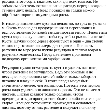
рассады этого сорта такая же, как и для всех томатов. Не
забываем обязательное закаливание рассаду перед высадкой в
течение двух недель. Перед посадкой на грядки можно
обработать корни стимуляторами роста.
В теплице высаживаем кустики неплотно: до трех штук на кв.
м. Очень хорошо для предохранения от перегревания и
распространения болезней замульчировать землю. Перед этим
кусты хорошо окучивают, чтобы грунт был рыхлый и легкий.
Кусты Клубничного дерева формируют в один – два стебля,
можно подготовить шпалеры для подвязки. Поливать
растения по мере роста нужно регулярно и теплой водой в
разумных количествах. Перед цветением производят
подкормку органическими удобрениями.
Регулярно нужно осматривать кусты и удалять пасынки,
чтобы растение не загущалось. Ведь эти боковые и не
несущие плодоносящих кистей побеги только забирают
питание и влагу на себя. В итоге плоды могут быть
значительно мельче, чем ожидалось. Поэтому весь период
роста надо удалять всю лишнюю поросль. Это не касается
листьев. Листья удаляют только больные, чтобы
предотвратить распространение болезни либо желтеющие
старые. Процесс фотосинтеза происходит в основном в
листьях, поэтому от них растение и получает половину