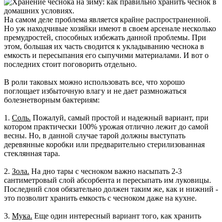
На самом деле проблема является крайне распространенной.
Но уж находчивые хозяйки имеют в своем арсенале несколько
премудростей, способных избежать данной проблемы. При
этом, большая их часть сводится к укладыванию чеснока в
емкость и пересыпания его сыпучими материалами. И вот о
последних стоит поговорить отдельно.
В роли таковых можно использовать все, что хорошо
поглощает избыточную влагу и не дает размножаться
болезнетворным бактериям:
1.
Соль.
Пожалуй, самый простой и надежный вариант, при
котором практически 100% урожая отлично лежит до самой
весны. Но, в данной случае тарой должны выступать
деревянные коробки или предварительно стерилизованная
стеклянная тара.
2.
Зола.
На дно тары с чесноком важно насыпать 2-3
сантиметровый слой абсорбента и пересыпать им луковицы.
Последний слоя обязательно должен таким же, как и нижний -
это позволит хранить емкость с чесноком даже на кухне.
3.
Мука.
Еще один интересный вариант того, как хранить