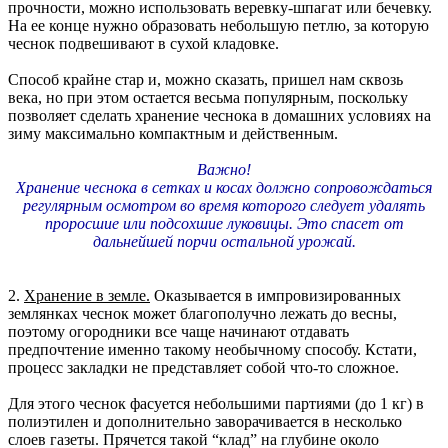
прочности, можно использовать веревку-шпагат или бечевку.
На ее конце нужно образовать небольшую петлю, за которую
чеснок подвешивают в сухой кладовке.
Способ крайне стар и, можно сказать, пришел нам сквозь
века, но при этом остается весьма популярным, поскольку
позволяет сделать хранение чеснока в домашних условиях на
зиму максимально компактным и действенным.
Важно!
Хранение чеснока в сетках и косах должно сопровождаться
регулярным осмотром во время которого следует удалять
проросшие или подсохшие луковицы. Это спасет от
дальнейшей порчи остальной урожай.
2.
Хранение в земле.
Оказывается в импровизированных
землянках чеснок может благополучно лежать до весны,
поэтому огородники все чаще начинают отдавать
предпочтение именно такому необычному способу. Кстати,
процесс закладки не представляет собой что-то сложное.
Для этого чеснок фасуется небольшими партиями (до 1 кг) в
полиэтилен и дополнительно заворачивается в несколько
слоев газеты. Прячется такой “клад” на глубине около