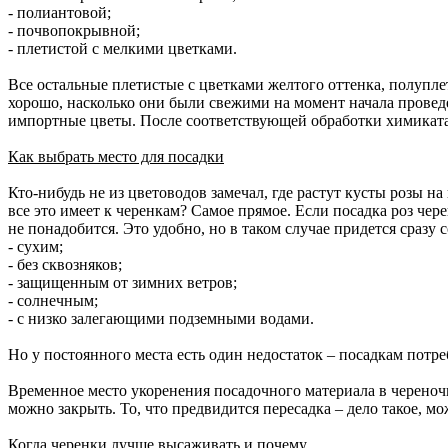
- полиантовой;
- почвопокрывной;
- плетистой с мелкими цветками.
Все остальные плетистые с цветками желтого оттенка, полупле
хорошо, насколько они были свежими на момент начала провед
импортные цветы. После соответствующей обработки химиката
Как выбрать место для посадки
Кто-нибудь не из цветоводов замечал, где растут кусты розы на
все это имеет к черенкам? Самое прямое. Если посадка роз чере
не понадобится. Это удобно, но в таком случае придется сразу
- сухим;
- без сквозняков;
- защищенным от зимних ветров;
- солнечным;
- с низко залегающими подземными водами.
Но у постоянного места есть один недостаток – посадкам пот
Временное место укоренения посадочного материала в череночн
можно закрыть. То, что предвидится пересадка – дело такое, 
Когда черенки лучше высаживать и почему