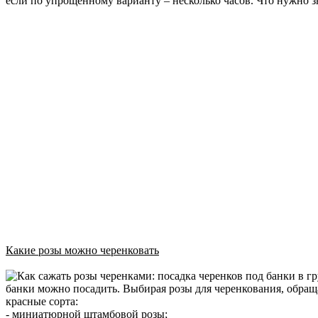
если по упрощенному варианту – несколько часов. Что нужно зн
Какие розы можно черенковать
банки можно посадить. Выбирая розы для черенкования, обращаю
красные сорта:
- миниатюрной штамбовой розы;