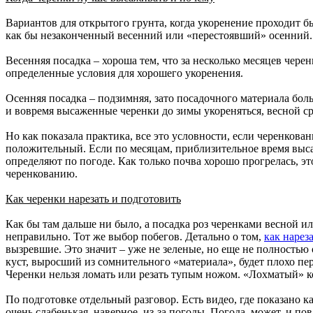
Вариантов для открытого грунта, когда укоренение проходит бы
как бы незаконченный весенний или «перестоявший» осенний. 
Весенняя посадка – хороша тем, что за несколько месяцев чере
определенные условия для хорошего укоренения.
Осенняя посадка – подзимняя, зато посадочного материала боль
и вовремя высаженные черенки до зимы укореняться, весной сра
Но как показала практика, все это условности, если черенкова
положительный. Если по месяцам, приблизительное время высад
определяют по погоде. Как только почва хорошо прогрелась, эт
черенкованию.
Как черенки нарезать и подготовить
Как бы там дальше ни было, а посадка роз черенками весной ил
неправильно. Тот же выбор побегов. Детально о том,
как нарез
вызревшие. Это значит – уже не зеленые, но еще не полностью
куст, выросший из сомнительного «материала», будет плохо пер
Черенки нельзя ломать или резать тупым ножом. «Лохматый» ко
По подготовке отдельный разговор. Есть видео, где показано к
очень слабенькая, наверное, из-за погоды. Погода, может, и п