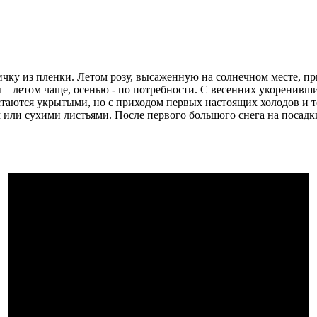
ку из пленки. Летом розу, высаженную на солнечном месте, при
 летом чаще, осенью - по потребности. С весенних укоренивших
стаются укрытыми, но с приходом первых настоящих холодов и т
или сухими листьями. После первого большого снега на посадки