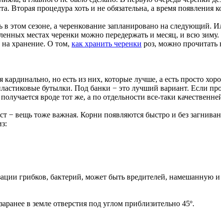
а. Вторая процедура хоть и не обязательна, а время появления к
 в этом сезоне, а черенкование запланировано на следующий. Ил
енных местах черенки можно передержать и месяц, и всю зиму. П
 на хранение. О том,
как хранить черенки
роз, можно прочитать в
я кардинально, но есть из них, которые лучше, а есть просто хо
пластиковые бутылки. Под банки − это лучший вариант. Если пр
олучается вроде тот же, а по отдельности все-таки качественне
ст − вещь тоже важная. Корни появляются быстро и без загниван
з:
зации грибков, бактерий, может быть вредителей, намешанную 
аранее в земле отверстия под углом приблизительно 45º.