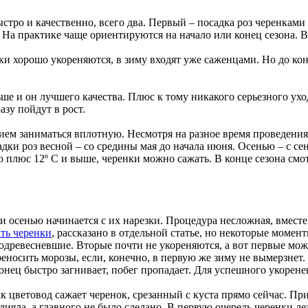
стро и качественно, всего два. Первый – посадка роз черенками 
На практике чаще ориентируются на начало или конец сезона. В
нки хорошо укореняются, в зиму входят уже саженцами. Но до ко
ше и он лучшего качества. Плюс к тому никакого серьезного ухо
зу пойдут в рост.
нием заниматься вплотную. Несмотря на разное время проведения
ки роз весной – со средины мая до начала июня. Осенью – с сен
о плюс 12º С и выше, черенки можно сажать. В конце сезона смо
и осенью начинается с их нарезки. Процедура несложная, вместе
ать черенки
, рассказано в отдельной статье, но некоторые момен
 одревесневшие. Вторые почти не укореняются, а вот первые мож
еносить морозы, если, конечно, в первую же зиму не вымерзнет.
нец быстро загнивает, побег пропадает. Для успешного укорене
ак цветовод сажает черенок, срезанный с куста прямо сейчас. П
овлияла, а главного не было сделано. В первую очередь черенки 