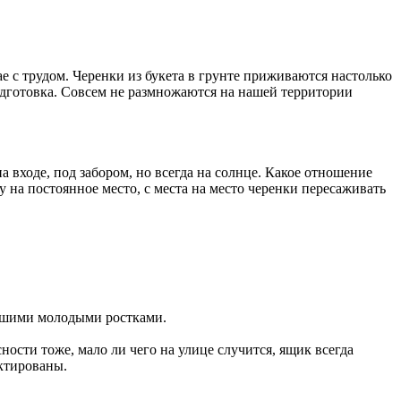
е с трудом. Черенки из букета в грунте приживаются настолько
одготовка. Совсем не размножаются на нашей территории
на входе, под забором, но всегда на солнце. Какое отношение
у на постоянное место, с места на место черенки пересаживать
епшими молодыми ростками.
ости тоже, мало ли чего на улице случится, ящик всегда
ектированы.