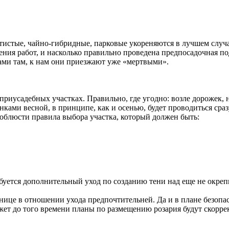
тистые, чайно-гибридные, парковые укореняются в лучшем случа
ения работ, и насколько правильно проведена предпосадочная п
ми там, к нам они приезжают уже «мертвыми».
 приусадебных участках. Правильно, где угодно: возле дорожек, 
нками весной, в принципе, как и осенью, будет проводиться сраз
 соблюсти правила выбора участка, который должен быть:
ребуется дополнительный уход по созданию тени над еще не окр
ице в отношении ухода предпочтительней. Да и в плане безопасн
может до того времени планы по размещению розария будут скорр