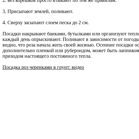
2. Без корешков просто втыкают по тем же правилам.
3. Присыпают землей, поливают.
4. Сверху засыпают слоем песка до 2 см.
Посадки накрывают банками, бутылками или организуют теплич
каждый день опрыскивают. Поливают в зависимости от погоды –
видно, что роза начала жить своей жизнью. Осенние посадки о
дополнительно пленкой или рубероидом, может быть лапником 
приходом настоящего постоянного тепла.
Посадка роз черенками в грунт: видео