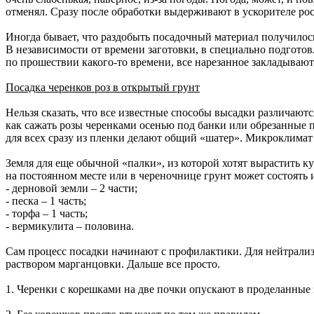
отменял. Сразу после обработки выдерживают в ускорителе рост
Иногда бывает, что раздобыть посадочный материал получилось
В независимости от времени заготовки, в специально подготовл
по прошествии какого-то времени, все нарезанное закладывают
Посадка черенков роз в открытый грунт
Нельзя сказать, что все известные способы высадки различаютс
как сажать розы черенками осенью под банки или обрезанные 
для всех сразу из пленки делают общий «шатер». Микроклимат п
Земля для еще обычной «палки», из которой хотят вырастить ку
на постоянном месте или в череночнице грунт может состоять и
- дерновой земли – 2 части;
- песка – 1 часть;
- торфа – 1 часть;
- вермикулита – половина.
Сам процесс посадки начинают с профилактики. Для нейтрали
раствором марганцовки. Дальше все просто.
1. Черенки с корешками на две почки опускают в проделанные з