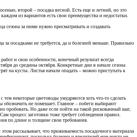
осенью, второй – посадка весной. Есть еще и летний, но это
 каждом из вариантов есть свои преимущества и недостатки.
нца сезона за ними нужно присматривать и создавать
да за посадками не требуется, да и болезней меньше. Правильно
 работ и свои особенности, конечный результат всегда
тября до средины октября. Конкретные дни в начале сезона
трят на кусты. Листья начали опадать – можно приступать к
 с тем некоторые цветоводы умудряются хоть что-то сделать
ты обозначить не помешает. Главное – побеги выбирают
но пробовать. Но даже если пойти на такой рискованный шаг,
 Сам процесс заготовки тоже требует соблюдения правил.
ния по длине и толщине свои требования.
ри этом рассказывает, что приживаемость посадочного материала
дезинфицируют, поскольку болезни и вредителей еще никто не